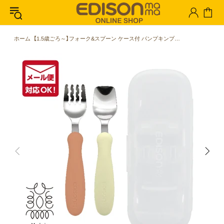
ホーム
【1.5歳ごろ～】フォーク&スプーン ケース付 パンプキンプリン 柔らかく落ち着いたカラーのフォーク&スプーン 燕三条の高品質なステンレス使用 持ち運びに便利なケース付き