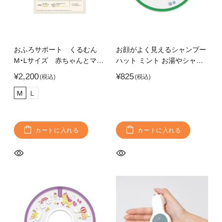
おふろサポート くるむん
お顔がよく見えるシャンプー
M・Lサイズ 赤ちゃんとマ
ハット ミント お湯やシャン
マ・パパのお風呂デビュー
プーが顔にかからない お顔が
¥2,200
¥825
に 沐浴卒業後 ワンオペお
みえる透明素材
M
L
風呂に からだ密着サポータ
ー
カートに入れる
カートに入れる