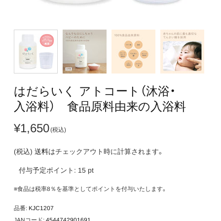
は​だらいく​ アトコート​（沐浴・​
入浴料）​ 食品​原料由来の​入浴料
¥1,650
(税込)
送料
はチェックアウト時に計算されます。
付与予定ポイント:
15
pt
※食品は税率8％を基準としてポイントを付与いたします。
品番:
KJC1207
JANコード:
4544742901691