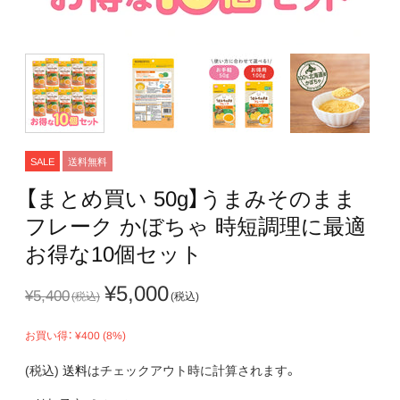
SALE
送料無料
【まとめ買い 50g】​うまみ​そのまま​
フレーク かぼちゃ 時短調理に​最適
お得な​10個セット
¥5,000
¥5,400
お買い得： ¥400 (8%)
(税込)
送料
はチェックアウト時に計算されます。