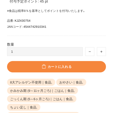
付与予定ポイント:
45
pt
※食品は税率8％を基準としてポイントを付与いたします。
品番:
KJZ430754
JANコード:
4544742910341
数量
カートに入れる
8大アレルゲン不使用｜食品,
おやさい｜食品,
かみかみ期 (9～11ヶ月ごろ)｜ごはん｜食品,
ごっくん期 (5～6ヶ月ごろ)｜ごはん｜食品,
ちょい足し｜食品,