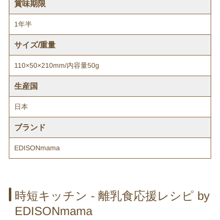
賞味期限
1年半
サイズ/重量
110×50×210mm/内容量50g
生産国
日本
ブランド
EDISONmama
時短キッチン - 離乳食応援レシピ by
EDISONmama