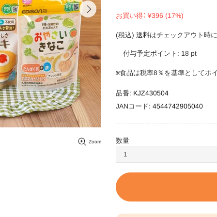
お買い得： ¥396 (17%)
(税込)
送料
はチェックアウト時に
付与予定ポイント:
18
pt
※食品は税率8％を基準としてポ
品番:
KJZ430504
JANコード:
4544742905040
数量
Zoom