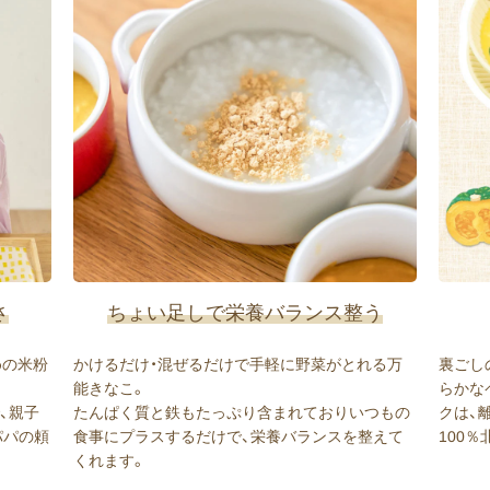
さ
ちょい足しで栄養バランス整う
めの米粉
かけるだけ・混ぜるだけで手軽に野菜がとれる万
裏ごし
能きなこ。
らかな
、親子
たんぱく質と鉄もたっぷり含まれておりいつもの
クは、
パパの頼
食事にプラスするだけで、栄養バランスを整えて
100
くれます。