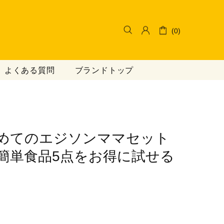
(0)
よくある質問
ブランドトップ
じめての​エジソンママセット
簡単食品5点を​お得に​試せる​