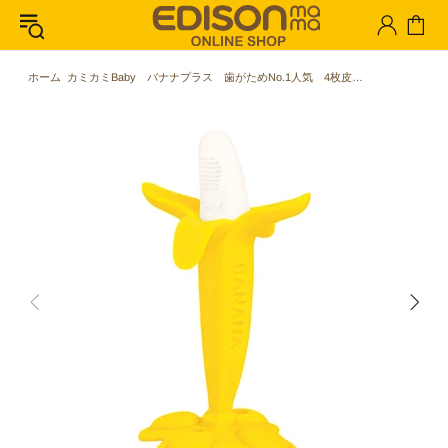
ホーム
カミカミBaby バナナプラス 歯がためNo.1人気 4枚皮のバナナの歯がため