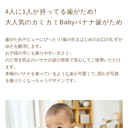
4人に​1人が​持ってる​歯が​ため！​
大人気の​カミカミBabyバナナ歯が​ため
歯がためデビューにぴったり！歯の生えはじめのお口のむずが
ゆさを解消します。
お子様の手にも握りやすい太さと、
のど突き防止のバナナの皮の形状で安心してご使用いただけ
ます。
本物のバナナを食べているような姿が可愛くて、思わず写真
を撮りたくなっちゃうデザインです。