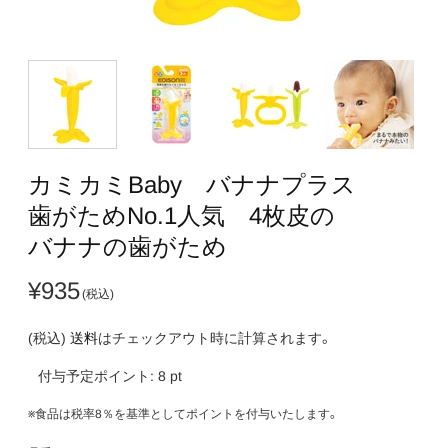
カミカミBaby バナナプラス
歯が​ためNo.1人気 4枚皮の​
バナナの​歯が​ため
¥935
(税込)
送料
はチェックアウト時に計算されます。
付与予定ポイント:
8
pt
※食品は税率8％を基準としてポイントを付与いたします。