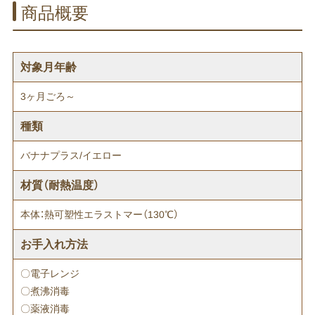
商品概要
対象月年齢
3ヶ月ごろ～
種類
バナナプラス/イエロー
材質（耐熱温度）
本体：熱可塑性エラストマー（130℃）
お手入れ方法
〇電子レンジ
〇煮沸消毒
〇薬液消毒