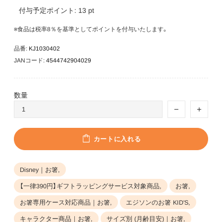
付与予定ポイント:
13
pt
※食品は税率8％を基準としてポイントを付与いたします。
品番:
KJ1030402
JANコード:
4544742904029
数量
カートに入れる
Disney｜お箸,
【一律390円】ギフトラッピングサービス対象商品,
お箸,
お箸専用ケース対応商品｜お箸,
エジソンのお箸 KID'S,
キャラクター商品｜お箸,
サイズ別 (月齢目安)｜お箸,