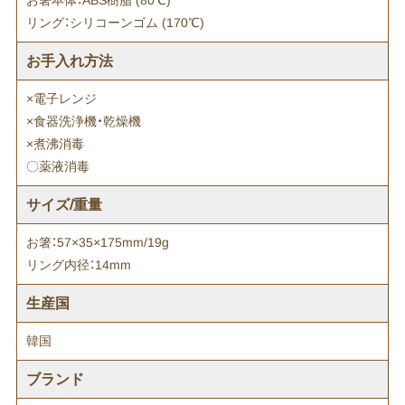
お箸本体：ABS樹脂 (80℃)
リング：シリコーンゴム (170℃)
お手入れ方法
×電子レンジ
×食器洗浄機・乾燥機
×煮沸消毒
〇薬液消毒
サイズ/重量
お箸：57×35×175mm/19g
リング内径：14mm
生産国
韓国
ブランド