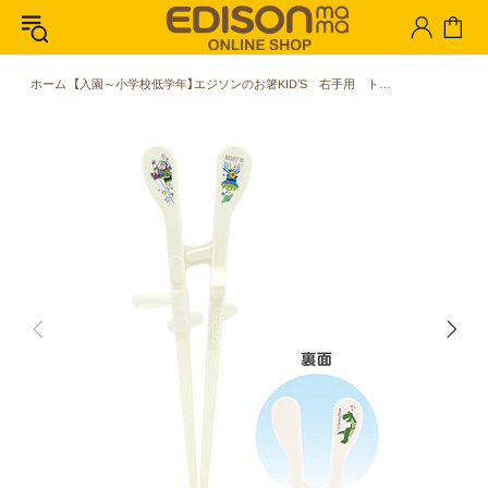
ホーム
【入園～小学校低学年】エジソンのお箸KID’S 右手用 トイ・ストーリー ユニバース あと一歩をサポート〇 「できた」に一番近いディズニーデザインのお箸