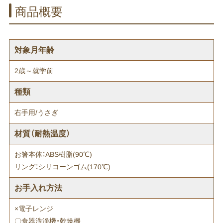
商品概要
対象月年齢
2歳～就学前
種類
右手用/うさぎ
材質（耐熱温度）
お箸本体：ABS樹脂(90℃)
リング：シリコーンゴム(170℃)
お手入れ方法
×電子レンジ
〇食器洗浄機・乾燥機