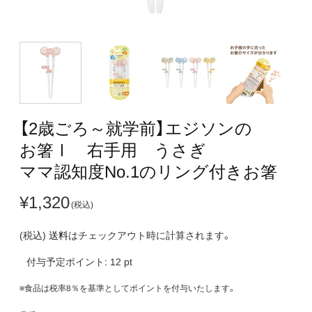
【2歳ごろ～就学前】​エジソンの​
お箸Ⅰ 右手用 うさぎ
ママ認知度No.1の​リング付きお箸
¥1,320
(税込)
送料
はチェックアウト時に計算されます。
付与予定ポイント:
12
pt
※食品は税率8％を基準としてポイントを付与いたします。