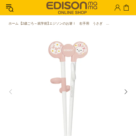
ホーム
【2歳ごろ～就学前】エジソンのお箸Ⅰ 右手用 うさぎ ママ認知度No.1のリング付きお箸