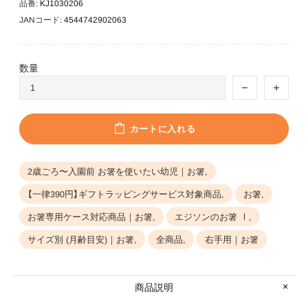
品番:
KJ1030206
JANコード:
4544742902063
数量
カートに入れる
2歳ごろ〜入園前 お箸を使いたい幼児｜お箸,
【一律390円】ギフトラッピングサービス対象商品,
お箸,
お箸専用ケース対応商品｜お箸,
エジソンのお箸 Ⅰ,
サイズ別 (月齢目安)｜お箸,
全商品,
右手用｜お箸
商品説明