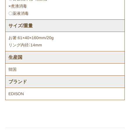
×煮沸消毒
〇薬液消毒
サイズ/重量
お箸:61×40×160mm/20g
リング内径：14mm
生産国
韓国
ブランド
EDISON