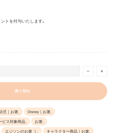
イントを付与いたします。
売り切れ
幼児｜お箸,
Disney｜お箸,
ービス対象商品,
お箸,
エジソンのお箸 Ⅰ,
キャラクター商品｜お箸,