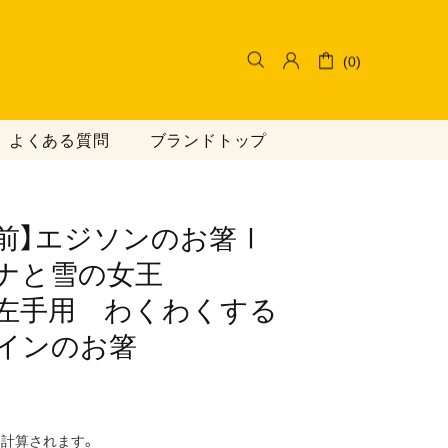
(0)
よくある質問
ブランドトップ
】​エジソンの​お箸Ⅰ ​
ナと​雪の​女王
手用 わく​わく​する​
インの​お箸
計算されます。