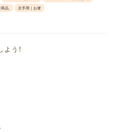
全商品,
左手用｜お箸
しよう！
。