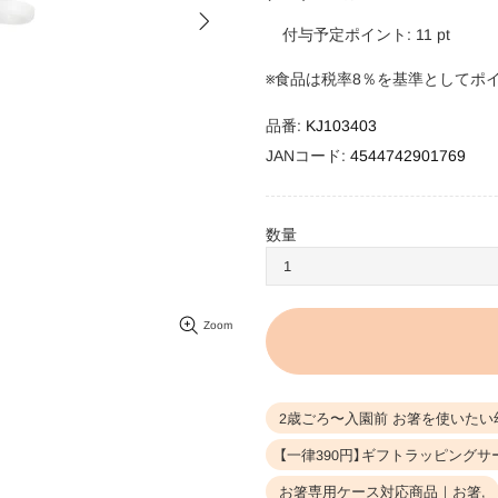
付与予定ポイント:
11
pt
※食品は税率8％を基準としてポ
品番:
KJ103403
JANコード:
4544742901769
数量
Zoom
2歳ごろ〜入園前 お箸を使いたい
【一律390円】ギフトラッピングサ
お箸専用ケース対応商品｜お箸,